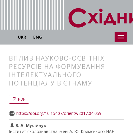
UKR
ENG
ВПЛИВ НАУКОВО-ОСВІТНІХ
РЕСУРСІВ НА ФОРМУВАННЯ
ІНТЕЛЕКТУАЛЬНОГО
ПОТЕНЦІАЛУ В’ЄТНАМУ
##plugins.themes.bootstrap3.articl
##plugins.themes.bootstrap3.article
PDF
https://doi.org/10.15407/orientw2017.04.059
В. А. Мусійчук
Інститут сходознавства імені А. Ю. Кримського НАН