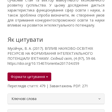
сучасний стан та вектор майбутнього економічного
розвитку суспільства. У цьому дослідженні дається
характеристика функціонування сфер освіти і науки, а
також зроблена спроба визначити, як створення умов
для отримання конкурентоспроможної освіти та науки
впливає на розвиток інтелектуального потенціалу.
Як цитувати
Мусійчук, В. А. (2017). ВПЛИВ НАУКОВО-ОСВІТНІХ
РЕСУРСІВ НА ФОРМУВАННЯ ІНТЕЛЕКТУАЛЬНОГО
ПОТЕНЦІАЛУ В’ЄТНАМУ.
Східний світ
, (4 (97), 59-66.
https://doi.org/10.15407/orientw2017.04.059
Формати цитування
Переглядів статті: 479 | Завантажень PDF: 271
##plugins.themes.bootstrap3.article.
Ключові слова