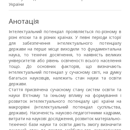
України
Анотація
Інтелектуальний потенціал проявляється по-різному в
різні епохи та в різних країнах. У певні періоди історії
для забезпечення інтелектуального потенціалу
держави на перше місце виходили то фундаментальна
наука, то технічні досягнення, то наявність великих
університетів або рівень освіченості всього населення
тощо. До основних факторів, що визначають
інтелектуальний потенціал у сучасному світі, на думку
багатьох науковців, належить стан науки та освіти
держави.
Стаття присвячена сучасному стану систем освіти та
науки В’єтнаму та їхньому впливу на формування і
розвиток інтелектуального потенціалу цієї країни на
макрорівні (інтелектуальний потенціал суспільства,
держави). Насиченість науково-педагогічними кадрами,
витрати на наукові дослідження, розвиток матеріально-
технічної бази науки та освіти дають змогу визначити