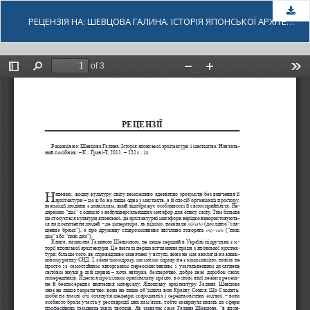
За
РЕЦЕНЗІЯ НА: ШЕВЦОВА ГАЛИНА. ІСТОРІЯ ЯПОНСЬКОЇ АРХІТЕКТУРИ І МИСТЕЦТВА: НАВЧАЛЬНИЙ ПОСІБНИК. – К.: ГРАНІ-Т, 2011. – 232 С.: ІЛ.