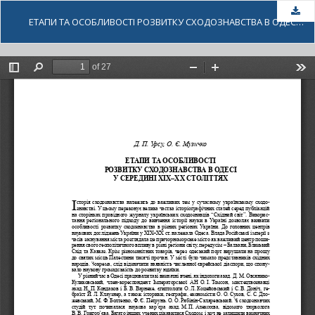
За
ЕТАПИ ТА ОСОБЛИВОСТІ РОЗВИТКУ СХОДОЗНАВСТВА В ОДЕСІ У СЕРЕДИНІ ХІХ–ХХ СТОЛІТТЯХ