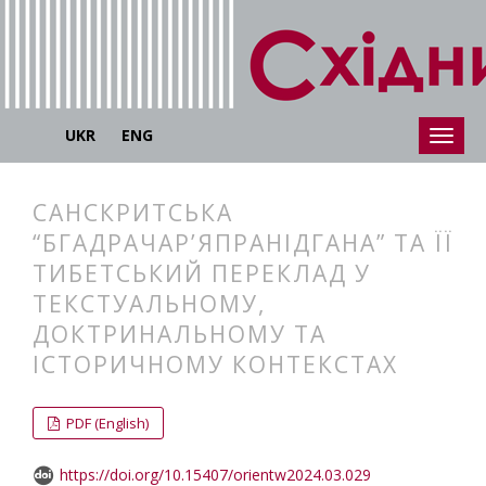
UKR
ENG
САНСКРИТСЬКА
“БГАДРАЧАР’ЯПРАНІДГАНА” ТА ЇЇ
ТИБЕТСЬКИЙ ПЕРЕКЛАД У
ТЕКСТУАЛЬНОМУ,
ДОКТРИНАЛЬНОМУ ТА
ІСТОРИЧНОМУ КОНТЕКСТАХ
##plugins.themes.bootstrap3.articl
##plugins.themes.bootstrap3.article
PDF (English)
https://doi.org/10.15407/orientw2024.03.029