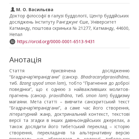
М. О. Васильєва
Доктор філософії в галузі буддології, Центр буддійських
досліджень Інституту Рангджунг Єше, Університет
Катманду, поштова скринька № 21277, Катманду, 44600,
Непал
https://orcid.org/0000-0001-6513-9431
Анотація
Стаття присвячена дослідженню
“Бгадрачар’япранідгани” (санскр.
Bhadracaryāpraṇidhāna
,
тиб.
Bzang spyod smon lam
), тобто “Прагнення до доброї
поведінки”, що є однією з найважливіших молитов-
прагнень (санскр.
praṇidhāna
, тиб.
smon lam
) буддизму
магаяни. Мета статті – вивчити санскритський текст
“Бгадрачар’япранідгани”, а саме час його створення,
літературний жанр, доктринальний контекст, текстові
версії та згадки в інших давньоіндійських джерелах, а
також дослідити його тибетський переклад – історію
створення, перекладачів та альтернативну версію
перекладу, що збереглася в колекції тибетських