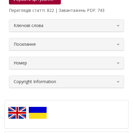
Переглядів статті: 822 | Завантажень PDF: 743
##plugins.themes.bootstrap3.article.
Ключові слова
Посилання
Номер
Copyright Information