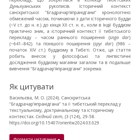
Дуньхуанських рукописів. Історичний контекст
санскритської “Бгадрачар’япранідгани” хронологічно
обмежений часом, починаючи з дати історичного Будди
(~V ст. до н. е.) до кінця ХІІ ст. н. е., коли в Індії буддизм
практично зник, а історичний контекст її тибетського
перекладу – часом раннього поширення (
snga dar
)
(~641–842) та пізнішого поширення (
spyi dar
) (986 –
початок XIV ст.) буддизму в Тибеті. Отже, ця стаття
робить внесок у філософські та лінгвістичні
дослідження буддизму магаяни загалом та в подальше
вивчення “Бгадрачар’япранідгани” зокрема.
Як цитувати
Васильєва, М. О. (2024). Санскритська
“Бгадрачар’япранідгана” та її тибетський переклад у
текстуальному, доктринальному та історичному
контекстах.
Східний світ
, (3 (124), 29-58.
https://doi.org/10.15407/orientw2024.03.029
Формати цитування