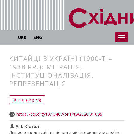
UKR
ENG
КИТАЙЦІ В УКРАЇНІ (1900-ТІ–
1938 РР.): МІГРАЦІЯ,
ІНСТИТУЦІОНАЛІЗАЦІЯ,
РЕПРЕЗЕНТАЦІЯ
##plugins.themes.bootstrap3.articl
##plugins.themes.bootstrap3.article
PDF (English)
https://doi.org/10.15407/orientw2026.01.005
А. І. Кістол
Дніпропетровський національний історичний музей ім.