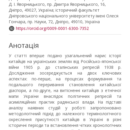
Д. І. Яворницького, пр. Дмитра Яворницького, 16,
Дніпро, 49027, Україна; історичний факультет
Дніпровського національного університету імені Олеся
Гончара, пр. Науки, 72, Дніпро, 49010, Україна
https://orcid.org/0009-0001-6300-7352
Анотація
У статті вперше подано узагальнений нарис історії
китайців на українських землях від Російсько-японської
війни 1905 р. до сталінських репресій 1938 р.
Дослідження зосереджується на двох ключових
аспектах: по-перше, на процесах формування та
подальшого переривання становлення китайської
діаспори, а по-друге, на витісненні китайців з етнічної
мапи України внаслідок політичних репресій та
асиміляційних практик радянської влади. На підставі
аналізу наявних студій у роботі запропоновано
методологічний підхід до належного термінологічного
окреслення присутності китайців в Україні в різні
історичні періоди та встановлення чітких хронологічних