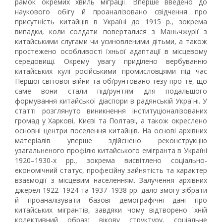
рамок окремих хвиль міграції. Вперше введено до
наукового обігу й проаналізовано свідчення про
присутність китайців в Україні до 1915 р., зокрема
випадки, коли солдати поверталися з Маньчжурії з
китайськими слугами чи усиновленими дітьми, а також
простежено особливості їхньої адаптації в місцевому
середовищі. Окрему увагу приділено вербуванню
китайських кулі російськими промисловцями під час
Першої світової війни та обґрунтовано тезу про те, що
саме вони стали підґрунтям для подальшого
формування китайської діаспори в радянській Україні. У
статті розглянуто виникнення інституціоналізованих
громад у Харкові, Києві та Полтаві, а також окреслено
основні центри поселення китайців. На основі архівних
матеріалів уперше здійснено реконструкцію
узагальненого профілю китайського емігранта в Україні
1920–1930-х рр., зокрема висвітлено соціально-
економічний статус, професійну зайнятість та характер
взаємодії з місцевим населенням. Залучення архівних
джерел 1922–1924 та 1937–1938 рр. дало змогу зібрати
й проаналізувати базові демографічні дані про
китайських мігрантів, завдяки чому відтворено їхній
колективний образ: вікову структуру, соціальне