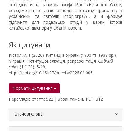
походження та напрями професійної діяльності. Отже,
дослідження не лише заповнює істотну прогалину в
українській та світовій історіографії, а й формує
підґрунтя для подальших студій у царині історії
китайської діаспори у Східній Європі.
Як цитувати
Кістол, А. І. (2026). Китайці в Україні (1900-ті–1938 рр.):
міграція, інституціоналізація, репрезентація.
Східний
світ
, (1 (130), 5-19.
https://doi.org/10.15407/orientw2026.01.005
Формати цитування
Переглядів статті: 522 | Завантажень PDF: 312
##plugins.themes.bootstrap3.article.
Ключові слова