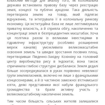
кількісний методи для аналізу того, як колоніальна
держава встановила правову базу через реєстрацію
землі, концесії та публічні аукціони. Така діяльність
перетворила землю на товар, який підлягає
відчуженню, та інтегрувала її в колоніальну ринкову
економіку. Ця інституційна база не лише легітимізувала
приватну власність, а й сприяла обігу, накопиченню та
концентрації землі в безпрецедентних масштабах. Хоча
ця політика разом із великими інвестиціями в
гідравлічну інфраструктуру (особливо розширення
мереж каналів) уможливила великомасштабне
освоєння земель та швидке зростання посівних площ,
перетворивши Південно-Західну Кохінхіну на головний
центр виробництва рису в Індокитаї, вона також
спричинила глибокі структурні дисбаланси. Земля дедалі
більше зосереджувалася в руках порівняно невеликої
групи землевласників, включно не лише з французькими
концесіонерами, а й із частиною заможної в’єтнамської
еліти, деякі представники якої набули французького
громадянства та брали активну участь у
великомасштабному накопиченні земель.
Тим часом більшість сільських жителів залишалися