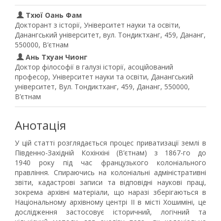
Тхюї Оань Фам
Докторант з історії, Університет науки та освіти,
Данангський університет, вул. Тондиктханг, 459, Дананг,
550000, В’єтнам
Ань Тхуан Чионг
Доктор філософії в галузі історії, асоційований
професор, Університет науки та освіти, Данангський
університет, Вул. Тондиктханг, 459, Дананг, 550000,
В’єтнам
Анотація
У цій статті розглядається процес приватизації землі в
Південно-Західній Кохінхіні (В’єтнам) з 1867-го до
1940 року під час французького колоніального
правління. Спираючись на колоніальні адміністративні
звіти, кадастрові записи та відповідні наукові праці,
зокрема архівні матеріали, що наразі зберігаються в
Національному архівному центрі II в місті Хошиміні, це
дослідження застосовує історичний, логічний та