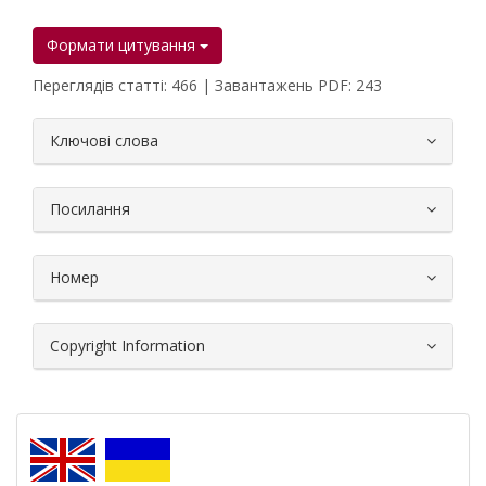
Формати цитування
Переглядів статті: 466 | Завантажень PDF: 243
##plugins.themes.bootstrap3.article.
Ключові слова
Посилання
Номер
Copyright Information