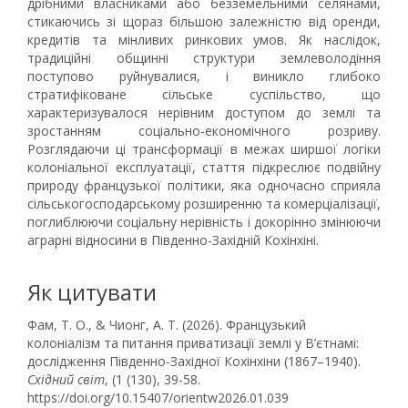
дрібними власниками або безземельними селянами,
стикаючись зі щораз більшою залежністю від оренди,
кредитів та мінливих ринкових умов. Як наслідок,
традиційні общинні структури землеволодіння
поступово руйнувалися, і виникло глибоко
стратифіковане сільське суспільство, що
характеризувалося нерівним доступом до землі та
зростанням соціально-економічного розриву.
Розглядаючи ці трансформації в межах ширшої логіки
колоніальної експлуатації, стаття підкреслює подвійну
природу французької політики, яка одночасно сприяла
сільськогосподарському розширенню та комерціалізації,
поглиблюючи соціальну нерівність і докорінно змінюючи
аграрні відносини в Південно-Західній Кохінхіні.
Як цитувати
Фам, Т. О., & Чионг, А. Т. (2026). Французький
колоніалізм та питання приватизації землі у В’єтнамі:
дослідження Південно-Західної Кохінхіни (1867–1940).
Східний світ
, (1 (130), 39-58.
https://doi.org/10.15407/orientw2026.01.039