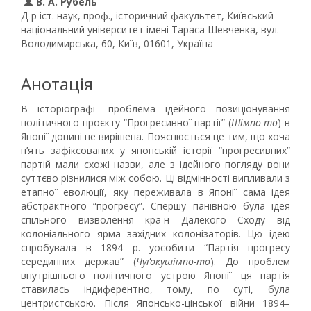
В. А. Рубель
Д-р іст. наук, проф., історичний факультет, Київський
національний університет імені Тараса Шевченка, вул.
Володимирська, 60, Київ, 01601, Україна
Анотація
В історіографії проблема ідейного позиціонування
політичного проєкту “Прогресивної партії” (
Шімпо-то
) в
Японії донині не вирішена. Пояснюється це тим, що хоча
п’ять зафіксованих у японській історії “прогресивних”
партій мали схожі назви, але з ідейного погляду вони
суттєво різнилися між собою. Ці відмінності випливали з
етапної еволюції, яку переживала в Японії сама ідея
абстрактного “прогресу”. Спершу панівною була ідея
спільного визволення країн Далекого Сходу від
колоніального ярма західних колонізаторів. Цю ідею
спробувала в 1894 р. уособити “Партія прогресу
серединних держав” (
Чуґокушімпо-то
). До проблем
внутрішнього політичного устрою Японії ця партія
ставилась індиферентно, тому, по суті, була
центристською. Після Японсько-цінської війни 1894–