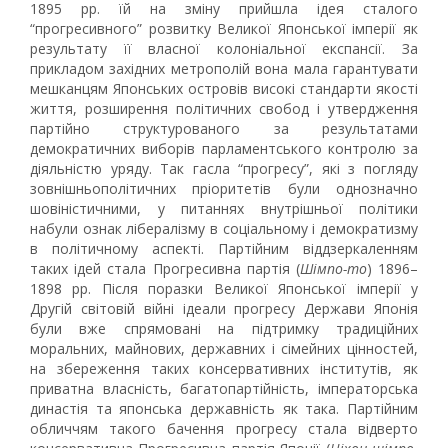
1895 рр. їй на зміну прийшла ідея сталого
“прогресивного” розвитку Великої Японської імперії як
результату її власної колоніальної експансії. За
прикладом західних метрополій вона мала гарантувати
мешканцям Японських островів високі стандарти якості
життя, розширення політичних свобод і утвердження
партійно структурованого за результатами
демократичних виборів парламентського контролю за
діяльністю уряду. Так гасла “прогресу”, які з погляду
зовнішньополітичних пріоритетів були однозначно
шовіністичними, у питаннях внутрішньої політики
набули ознак лібералізму в соціальному і демократизму
в політичному аспекті. Партійним віддзеркаленням
таких ідей стала Прогресивна партія (
Шімпо-то
) 1896–
1898 рр. Після поразки Великої Японської імперії у
Другій світовій війні ідеали прогресу Держави Японія
були вже спрямовані на підтримку традиційних
моральних, майнових, державних і сімейних цінностей,
на збереження таких консервативних інститутів, як
приватна власність, багатопартійність, імператорська
династія та японська державність як така. Партійним
обличчям такого бачення прогресу стала відверто