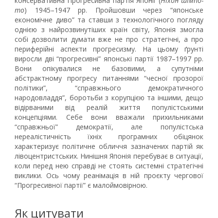
консервативна Прогресивна партія Японії (
Ніхон шімпо-
то
) 1945–1947 рр. Пройшовши через “японське
економічне диво” та ставши з технологічного погляду
однією з найрозвинутіших країн світу, Японія змогла
собі дозволити думати вже не про стратегічні, а про
периферійні аспекти прогресизму. На цьому ґрунті
виросли дві “прогресивні” японські партії 1987–1997 рр.
Вони опікувалися не базовими, а супутніми
абстрактному прогресу питаннями “чесної прозорої
політики”, “справжнього демократичного
народовладдя”, боротьби з корупцією та іншими, дещо
відірваними від реалій життя популістськими
концепціями. Себе вони вважали прихильниками
“справжньої” демократії, але популістська
нереалістичність їхніх програмних обіцянок
характеризує політичне обличчя зазначених партій як
лівоцентристських. Нинішня Японія перебуває в ситуації,
коли перед нею справді не стоять системні стратегічні
виклики. Ось чому реанімація в ній проєкту чергової
“Прогресивної партії” є малоймовірною.
Як цитувати