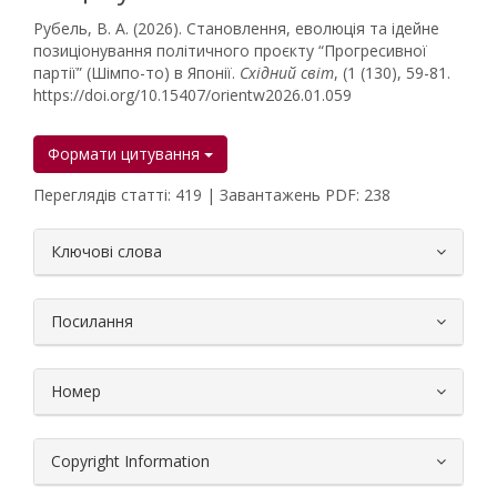
Рубель, В. А. (2026). Становлення, еволюція та ідейне
позиціонування політичного проєкту “Прогресивної
партії” (Шімпо-то) в Японії.
Східний світ
, (1 (130), 59-81.
https://doi.org/10.15407/orientw2026.01.059
Формати цитування
Переглядів статті: 419 | Завантажень PDF: 238
##plugins.themes.bootstrap3.article.
Ключові слова
Посилання
Номер
Copyright Information