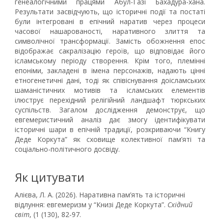
генеалогічними працями Абул-Газі Бахадура-хана.
Результати засвідчують, що історичні події та постаті
були інтегровані в епічний наратив через процеси
часової нашарованості, наративного злиття та
символічної трансформації. Замість обожнення епос
відображає сакралізацію героїв, що відповідає його
ісламському періоду створення. Крім того, племінні
епоніми, закладені в імена персонажів, надають цінні
етногенетичні дані, тоді як співіснування доісламських
шаманістичних мотивів та ісламських елементів
ілюструє перехідний релігійний ландшафт тюркських
суспільств. Загалом дослідження демонструє, що
евгемеристичний аналіз дає змогу ідентифікувати
історичні шари в епічній традиції, розкриваючи “Книгу
Деде Коркута” як сховище колективної пам’яті та
соціально-політичного досвіду.
Як цитувати
Алієва, Л. А. (2026). Наративна пам’ять та історичні
відлуння: евгемеризм у “Книзі Деде Коркута”.
Східний
світ
, (1 (130), 82-97.