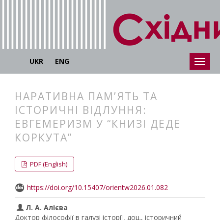
UKR
ENG
НАРАТИВНА ПАМ’ЯТЬ ТА
ІСТОРИЧНІ ВІДЛУННЯ:
ЕВГЕМЕРИЗМ У “КНИЗІ ДЕДЕ
КОРКУТА”
##plugins.themes.bootstrap3.articl
##plugins.themes.bootstrap3.article
PDF (English)
https://doi.org/10.15407/orientw2026.01.082
Л. А. Алієва
Доктор філософії в галузі історії, доц., історичний