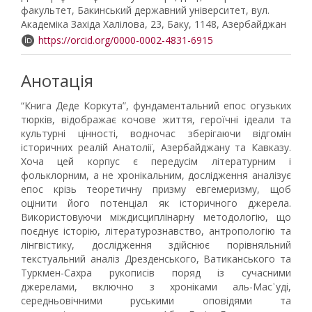
факультет, Бакинський державний університет, вул.
Академіка Західа Халілова, 23, Баку, 1148, Азербайджан
https://orcid.org/0000-0002-4831-6915
Анотація
“Книга Деде Коркута”, фундаментальний епос огузьких
тюрків, відображає кочове життя, героїчні ідеали та
культурні цінності, водночас зберігаючи відгомін
історичних реалій Анатолії, Азербайджану та Кавказу.
Хоча цей корпус є передусім літературним і
фольклорним, а не хронікальним, дослідження аналізує
епос крізь теоретичну призму евгемеризму, щоб
оцінити його потенціал як історичного джерела.
Використовуючи міждисциплінарну методологію, що
поєднує історію, літературознавство, антропологію та
лінгвістику, дослідження здійснює порівняльний
текстуальний аналіз Дрезденського, Ватиканського та
Туркмен-Сахра рукописів поряд із сучасними
джерелами, включно з хроніками аль-Масʿуді,
середньовічними руськими оповідями та