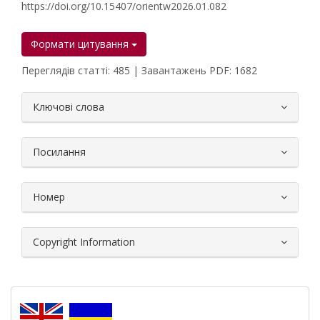
https://doi.org/10.15407/orientw2026.01.082
Формати цитування
Переглядів статті: 485 | Завантажень PDF: 1682
##plugins.themes.bootstrap3.article.
Ключові слова
Посилання
Номер
Copyright Information