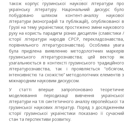
також корпус грузинської наукової літератури про
українську літературу. Національний дискурс було
побудовано шляхом контент-аналізу наукової
літератури (монографій та публікацій), опублікованої в
Грузії на тему україністики; простежено зміни наукового
руху на користь парадигм різних дисциплін (славістики /
історії літератури народів СРСР, перекладознавства,
порівняльного літературознавства)
.
Особлива увага
була приділена виявленню методологічних маркерів
грузинського літературознавства; цей вектор як
узагальнюється в контексті грузинського традиційного
літературознавства, так і проявляється “обсягом,
інтенсивністю та схожістю” методологічних елементів з
міжнародним науковим дискурсом.
У статті вперше запропоновано теоретичне
моделювання періодизації вивчення української
літератури на тлі синтетичного аналізу європейської та
грузинської наукових літератур. Поряд з дослідженням
історії грузинської україністики показано її сучасний
стан та перспективи розвитку.