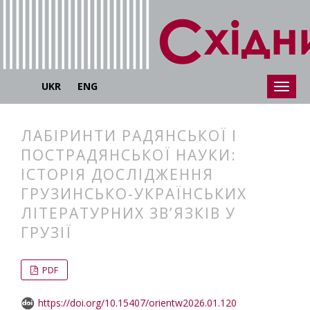
UKR
ENG
ЛАБІРИНТИ РАДЯНСЬКОЇ І
ПОСТРАДЯНСЬКОЇ НАУКИ:
ІСТОРІЯ ДОСЛІДЖЕННЯ
ГРУЗИНСЬКО-УКРАЇНСЬКИХ
ЛІТЕРАТУРНИХ ЗВ’ЯЗКІВ У
ГРУЗІЇ
##plugins.themes.bootstrap3.articl
##plugins.themes.bootstrap3.article
PDF
https://doi.org/10.15407/orientw2026.01.120