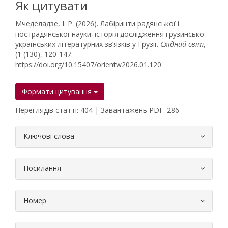
Як цитувати
Мчеделадзе, І. Р. (2026). Лабіринти радянської і
пострадянської науки: історія дослідження грузинсько-
українських літературних зв’язків у Грузії.
Східний світ
,
(1 (130), 120-147.
https://doi.org/10.15407/orientw2026.01.120
Формати цитування
Переглядів статті: 404 | Завантажень PDF: 286
##plugins.themes.bootstrap3.article.
Ключові слова
Посилання
Номер