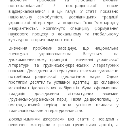
постколоніальної / пострадянської епохи
віддзеркалювалися і в цій галузі. У статті показано
національну самобутність дослідницьких традицій
української літератури та водночас їхню “міжнародну
інваріантність”. Розглянуто специфіку формування
наукового процесу в локальному та глобальному
культурно-історичному контексті.
Вивчення проблеми засвідчує, що національна
специфіка українознавства базується на
двокомпонентному принципі – вивченні української
літератури та грузинсько-українських літературних
взаємин. Дослідження літературних взаємин зумовлено
потребами радянської ідеологічної науки. Однак
протягом десятиліть успішної адаптації до складних
механізмів ідеологічних лабіринтів була сформована
традиція дослідження літературних взаємин
(грузинсько-української пари). Після деідеологізації, у
пострадянський період вона успішно влилася у
транснаціональне літературознавство.
Дослідницькими джерелами цієї статті є невідомі /
невивчені матеріали з різних грузинських архівів, а