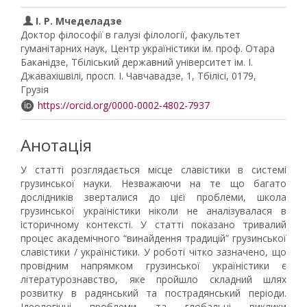
І. Р. Мчеделадзе
Доктор філософії в галузі філології, факультет
гуманітарних наук, Центр україністики ім. проф. Отара
Баканідзе, Тбіліський державний університет ім. І.
Джавахішвілі, просп. І. Чавчавадзе, 1, Тбілісі, 0179,
Грузія
https://orcid.org/0000-0002-4802-7937
Анотація
У статті розглядається місце славістики в системі
грузинської науки. Незважаючи на те що багато
дослідників зверталися до цієї проблеми, школа
грузинської україністики ніколи не аналізувалася в
історичному контексті. У статті показано тривалий
процес академічного “винайдення традицій” грузинської
славістики / україністики. У роботі чітко зазначено, що
провідним напрямком грузинської україністики є
літературознавство, яке пройшло складний шлях
розвитку в радянський та пострадянський періоди.
Ідеологічні проблеми та глобальні виклики