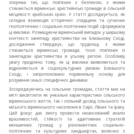
зокрема тих, що пов’язані з безпекою, з якими
стикаються вірменські християнські громади в сільській
місцевості арабських країн. У статті досліджується, як
складна взаємодія історичної спадщини та сучасних
геополітичних і соціально-політичних подій сформувала
ці виклики. Розміщуючи вірменський випадок у ширшому
контексті занепаду християнства на Близькому Сході,
дослідження стверджує, що труднощі, з якими
стикаються вірменські громади, тісно пов’язані із
занепадом християнства в усьому регіоні. Особливу
увагу приділено тому, як ці виклики виявляються та
відрізняються в соціокультурних умовах Близького
Сходу, і запропоновано порівняльну основу для
розуміння їхньої специфічної динаміки.
Зосереджуючись на сільських громадах, стаття має на
меті висвітлити як унікальні характеристики сільського
вірменського життя, так і спільний досвід сільського та
міського вірменського населення в Сирії, Лівані та Іраку.
Цей фокус дає змогу провести нюансований аналіз
вразливостей, стійкості та адаптивних стратегій
меншинних громад у різноманітних соціально-
політичних та культурних ландшафтах, включно з