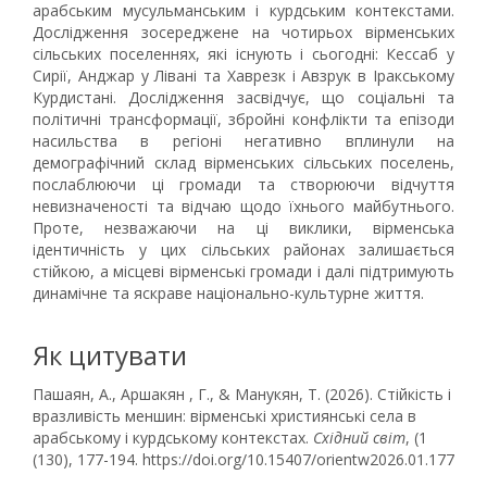
арабським мусульманським і курдським контекстами.
Дослідження зосереджене на чотирьох вірменських
сільських поселеннях, які існують і сьогодні: Кессаб у
Сирії, Анджар у Лівані та Хаврезк і Авзрук в Іракському
Курдистані. Дослідження засвідчує, що соціальні та
політичні трансформації, збройні конфлікти та епізоди
насильства в регіоні негативно вплинули на
демографічний склад вірменських сільських поселень,
послаблюючи ці громади та створюючи відчуття
невизначеності та відчаю щодо їхнього майбутнього.
Проте, незважаючи на ці виклики, вірменська
ідентичність у цих сільських районах залишається
стійкою, а місцеві вірменські громади і далі підтримують
динамічне та яскраве національно-культурне життя.
Як цитувати
Пашаян, А., Аршакян , Г., & Манукян, Т. (2026). Стійкість і
вразливість меншин: вірменські християнські села в
арабському і курдському контекстах.
Східний світ
, (1
(130), 177-194. https://doi.org/10.15407/orientw2026.01.177