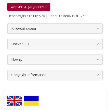
Формати цитування
Переглядів статті: 574 | Завантажень PDF: 259
##plugins.themes.bootstrap3.article.
Ключові слова
Посилання
Номер
Copyright Information