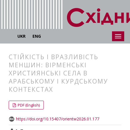
UKR
ENG
СТІЙКІСТЬ І ВРАЗЛИВІСТЬ
МЕНШИН: ВІРМЕНСЬКІ
ХРИСТИЯНСЬКІ СЕЛА В
АРАБСЬКОМУ І КУРДСЬКОМУ
КОНТЕКСТАХ
##plugins.themes.bootstrap3.articl
##plugins.themes.bootstrap3.article
PDF (English)
https://doi.org/10.15407/orientw2026.01.177