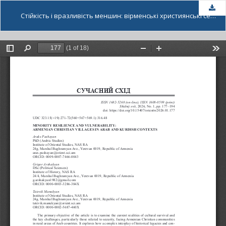
За
Стійкість і вразливість меншин: вірменські християнські села в арабському і курдському контекстах