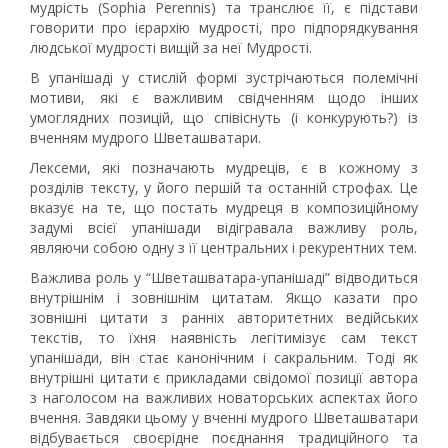
мудрість (Sophia Perennis) та транслює її, є підстави
говорити про ієрархію мудрості, про підпорядкування
людської мудрості вищій за неї Мудрості.
В упанішаді у стислій формі зустрічаються полемічні
мотиви, які є важливим свідченням щодо інших
умоглядних позицій, що співіснуть (і конкурують?) із
вченням мудрого Шветашватари.
Лексеми, які позначають мудреців, є в кожному з
розділів тексту, у його першій та останній строфах. Це
вказує на те, що постать мудреця в композиційному
задумі всієї упанішади відігравала важливу роль,
являючи собою одну з її центральних і рекурентних тем.
Важлива роль у “Шветашватара-упанішаді” відводиться
внутрішнім і зовнішнім цитатам. Якщо казати про
зовнішні цитати з ранніх авторитетних ведійських
текстів, то їхня наявність легітимізує сам текст
упанішади, він стає канонічним і сакральним. Тоді як
внутрішні цитати є прикладами свідомої позиції автора
з наголосом на важливих новаторських аспектах його
вчення. Завдяки цьому у вченні мудрого Шветашватари
відбувається своєрідне поєднання традиційного та