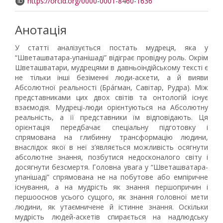
https://orcid.org/0000-0001-8460-1636
Анотація
У статті аналізується постать мудреця, яка у
“Шветашватара-упанішаді” відіграє провідну роль. Окрім
Шветашватари, мудрецями в давньоіндійському тексті є
не тільки інші безіменні люди-аскети, а й вияви
Абсолютної реальності (Брáгман, Савітар, Рудра). Між
представниками цих двох світів та онтологій існує
взаємодія. Мудреці-люди орієнтуються на Абсолютну
реальність, а її представники їм відповідають. Ця
орієнтація передбачає спеціальну підготовку і
спрямована на глибинну трансформацію людини,
внаслідок якої в неї з’являється можливість осягнути
абсолютне знання, позбутися недосконалого світу і
досягнути безсмертя. Головна увага у “Шветашватара-
упанішаді” спрямована не на побутове або емпіричне
існування, а на мудрість як знання першопричин і
першооснов усього сущого, як знання головної мети
людини, як утаємничене й істинне знання. Оскільки
мудрість людей-аскетів спирається на надлюдську