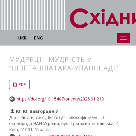
UKR
ENG
МУДРЕЦІ І МУДРІСТЬ У
“ШВЕТАШВАТАРА-УПАНІШАДІ”
##plugins.themes.bootstrap3.articl
##plugins.themes.bootstrap3.article
PDF
https://doi.org/10.15407/orientw2026.01.218
Ю. Ю. Завгородній
Д-р філос. н, с.н.с., Інститут філософії імені Г. С.
Сковороди НАН України, вул. Трьохсвятительська, 4,
Київ, 01001, Україна