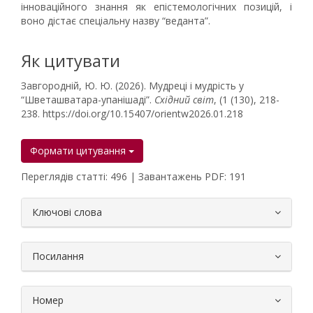
інноваційного знання як епістемологічних позицій, і
воно дістає спеціальну назву “веданта”.
Як цитувати
Завгородній, Ю. Ю. (2026). Мудреці і мудрість у
“Шветашватара-упанішаді”.
Східний світ
, (1 (130), 218-
238. https://doi.org/10.15407/orientw2026.01.218
Формати цитування
Переглядів статті: 496 | Завантажень PDF: 191
##plugins.themes.bootstrap3.article.
Ключові слова
Посилання
Номер