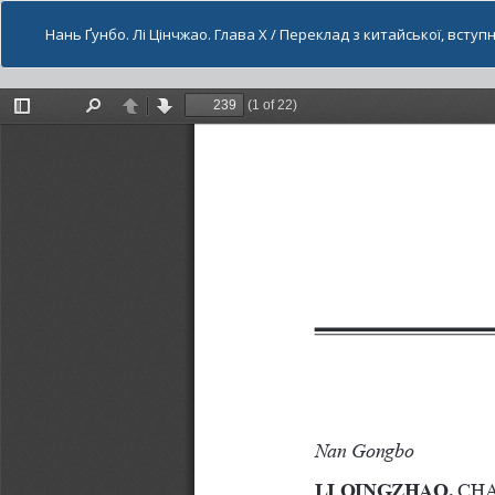
Нань Ґунбо. Лі Цінчжао. Глава Х / Переклад з китайської, вступ