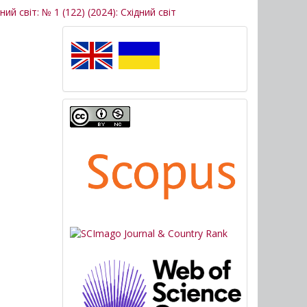
ний світ: № 1 (122) (2024): Східний світ