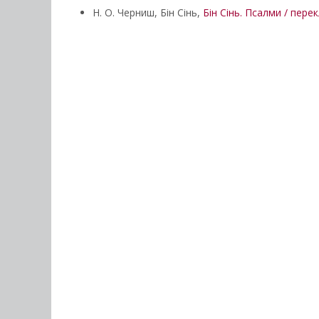
Н. О. Черниш, Бін Сінь,
Бін Сінь. Псалми / пере