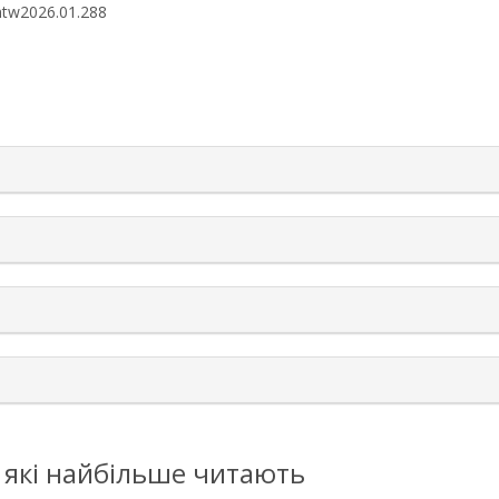
entw2026.01.288
rticle.details##
, які найбільше читають