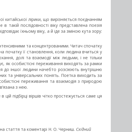
ї китайської лірики, що вирізняється поєднанням
е в такій послідовності віку представлена поезія
овідає їхньому віку, а й іде за зміною кута зору:
 інтенсивними та концентрованими. Читач спочатку
на початку її становлення, коли людина вчиться у
ання, долі та взаємодії між людьми, і не тільки
зує, як особистісні переживання виходять за рамки
ння до іншої людини начебто розсіюють внутрішню
ічних та універсальних понять. Поетка виходить за
Особистісні переживання та взаємодія з природою
в’язана з нею.
в цій підбірці віршів чітко простежується саме ця
упна стаття та коментарі Н. О. Черниш.
Східний