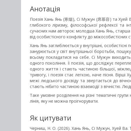
Анотація
Поезія Хань Янь (寒烟), Сі Мужун (席慕容) та Хуей В
глибокого ліризму, філософської рефлексії та ін
сучасних нам авторок: молодша Хань Янь, старша С
від особистісного конфлікту до міжособистісних сто
Хань Янь заглиблюється у внутрішні, особистісні
занурюється у світ внутрішньої боротьби, пошуку
всьому покладатися на себе. Сі Мужун виходить 
одного покоління. Її поезія, що досліджує перепл
одного життя і стають частиною більшої, міжлюд
тривогу, і поезія стає легкою, наче пісня. Вірші
межі людського досвіду та звертається до вічно
стають нібито частиною взаємодії з вічністю. Люди
Таке умовне розділення на різні тематичні групи 
лінія, яку не можна проігнорувати.
Як цитувати
Черниш, Н. О. (2026). Хань Янь, Сі Мужун, Хуей Ва