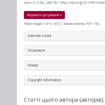
світ
, (1 (130), 288-301. https://doi.org/10.15407/ori
Формати цитування
Переглядів статті: 433 | Завантажень PDF: 192
##plugins.themes.bootstrap3.a
Ключові слова
Посилання
Номер
Copyright Information
Статті цього автора (авторів)