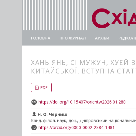
ГОЛОВНА
ПРО ЖУРНАЛ
АРХІВИ
РЕДКОЛЕ
ХАНЬ ЯНЬ, СІ МУЖУН, ХУЕЙ 
КИТАЙСЬКОЇ, ВСТУПНА СТАТ
##plugins.themes.bootstrap3.
##plugins.themes.bootstrap3.a
PDF
https://doi.org/10.15407/orientw2026.01.288
Н. О. Черниш
Канд. філол. наук, доц., Дніпровський національни
https://orcid.org/0000-0002-2384-1481