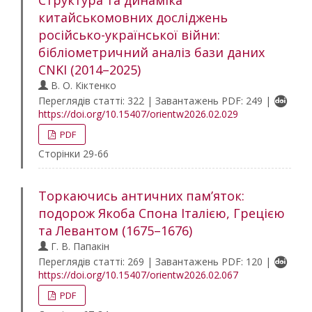
Структура та динаміка
китайськомовних досліджень
російсько-української війни:
бібліометричний аналіз бази даних
CNKI (2014–2025)
В. О. Кіктенко
Переглядів статті: 322 | Завантажень PDF: 249 |
https://doi.org/10.15407/orientw2026.02.029
PDF
Сторінки 29-66
Торкаючись античних пам’яток:
подорож Якоба Спона Італією, Грецією
та Левантом (1675–1676)
Г. В. Папакін
Переглядів статті: 269 | Завантажень PDF: 120 |
https://doi.org/10.15407/orientw2026.02.067
PDF