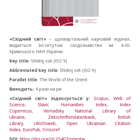
«Східний світ»
– щоквартальний науковий журнал,
видається Інститутом сходознавства ім. А.Ю.
Кримського НАН України.
Key title:
Shìdnij svìt (ISO 9)
Abbreviated key title
: Shìdnij svìt (ISO 9)
Parallel title
: The World of the Orient
Виходить:
4 рази на рік
«Східний світ» індексується у:
Scopus
,
Web of
Science
,
Slavic Humanities Index
,
Index
Copernicus
,
Vernadsky National Library of
Ukraine
,
Zeitschriftendatenbank
,
British
Library
,
Ulrichsweb
,
Open Ukrainian Citation
Index
,
EuroPub
,
Crossref
.
DOI:
https://doi.org/10.15407/orientw