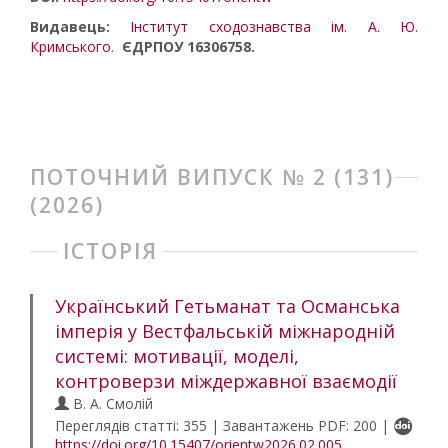
Видавець:
Інститут сходознавства ім. А. Ю.
Кримського
.
ЄДРПОУ 16306758.
ПОТОЧНИЙ ВИПУСК № 2 (131)
(2026)
ІСТОРІЯ
Український Гетьманат та Османська
імперія у Вестфальській міжнародній
системі: мотивації, моделі,
контроверзи міждержавної взаємодії
В. А. Смолій
Переглядів статті: 355 | Завантажень PDF: 200 |
https://doi.org/10.15407/orientw2026.02.005