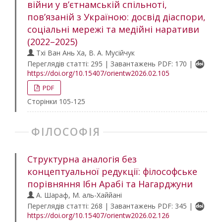
війни у в’єтнамській спільноті,
пов’язаній з Україною: досвід діаспори,
соціальні мережі та медійні наративи
(2022–2025)
Тхі Ван Ань Ха, В. А. Мусійчук
Переглядів статті: 295 | Завантажень PDF: 170 |
https://doi.org/10.15407/orientw2026.02.105
PDF
Сторінки 105-125
ФІЛОСОФІЯ
Структурна аналогія без
концептуальної редукції: філософське
порівняння Ібн Арабі та Нагарджуни
А. Шараф, М. аль-Хаййані
Переглядів статті: 268 | Завантажень PDF: 345 |
https://doi.org/10.15407/orientw2026.02.126