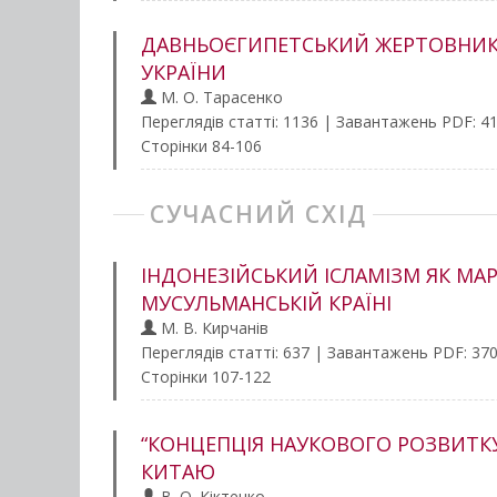
ДАВНЬОЄГИПЕТСЬКИЙ ЖЕРТОВНИК І
УКРАЇНИ
М. О. Тарасенко
Переглядів статті: 1136 | Завантажень PDF: 4
Сторінки 84-106
СУЧАСНИЙ СХІД
ІНДОНЕЗІЙСЬКИЙ ІСЛАМІЗМ ЯК МА
МУСУЛЬМАНСЬКІЙ КРАЇНІ
М. В. Кирчанів
Переглядів статті: 637 | Завантажень PDF: 37
Сторінки 107-122
“КОНЦЕПЦІЯ НАУКОВОГО РОЗВИТКУ”
КИТАЮ
В. О. Кіктенко