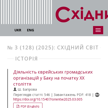
UKR
ENG
№ 3 (128) (2025): СХІДНИЙ СВІТ
ІСТОРІЯ
Діяльність єврейських громадських
організацій у Баку на початку ХХ
століття
Ш. Багірова
Переглядів статті: 546 | Завантажень PDF: 418 |
https://doi.org/10.15407/orientw2025.03.005
PDF (English)