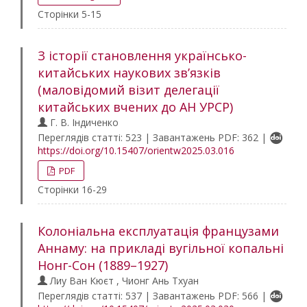
Сторінки 5-15
З історії становлення українсько-
китайських наукових зв’язків
(маловідомий візит делегації
китайських вчених до АН УРСР)
Г. В. Індиченко
Переглядів статті: 523 | Завантажень PDF: 362 |
https://doi.org/10.15407/orientw2025.03.016
PDF
Сторінки 16-29
Колоніальна експлуатація французами
Аннаму: на прикладі вугільної копальні
Нонг-Сон (1889–1927)
Лиу Ван Кюєт , Чионг Ань Тхуан
Переглядів статті: 537 | Завантажень PDF: 566 |