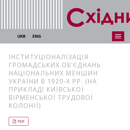
UKR
ENG
ІНСТИТУЦІОНАЛІЗАЦІЯ
ГРОМАДСЬКИХ ОБ’ЄДНАНЬ
НАЦІОНАЛЬНИХ МЕНШИН
УКРАЇНИ В 1920-Х РР. (НА
ПРИКЛАДІ КИЇВСЬКОЇ
ВІРМЕНСЬКОЇ ТРУДОВОЇ
КОЛОНІЇ)
##plugins.themes.bootstrap3.articl
##plugins.themes.bootstrap3.article
PDF