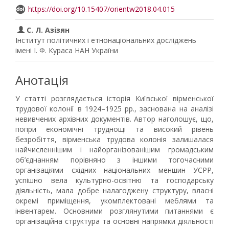
https://doi.org/10.15407/orientw2018.04.015
С. Л. Азізян
Інститут політичних і етнонаціональних досліджень
імені І. Ф. Кураса НАН України
Анотація
У статті розглядається історія Київської вірменської
трудової колонії в 1924–1925 рр., заснована на аналізі
невивчених архівних документів. Автор наголошує, що,
попри економічні труднощі та високий рівень
безробіття, вірменська трудова колонія залишалася
найчисленнішим і найорганізованішим громадським
об’єднанням порівняно з іншими тогочасними
організаціями східних національних меншин УСРР,
успішно вела культурно-освітню та господарську
діяльність, мала добре налагоджену структуру, власні
окремі приміщення, укомплектовані меблями та
інвентарем. Основними розглянутими питаннями є
організаційна структура та основні напрямки діяльності