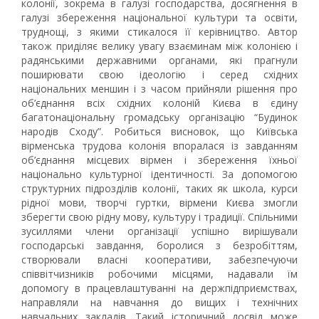
колонії, зокрема в галузі господарства, досягнення в
галузі збереження національної культури та освіти,
труднощі, з якими стикалося її керівництво. Автор
також приділяє велику увагу взаєминам між колонією і
радянськими державними органами, які прагнули
поширювати свою ідеологію і серед східних
національних меншин і з часом прийняли рішення про
об’єднання всіх східних колоній Києва в єдину
багатонаціональну громадську організацію “Будинок
народів Сходу”. Робиться висновок, що Київська
вірменська трудова колонія впоралася із завданням
об’єднання місцевих вірмен і збереження їхньої
національно культурної ідентичності. За допомогою
структурних підрозділів колонії, таких як школа, курси
рідної мови, творчі гуртки, вірмени Києва змогли
зберегти свою рідну мову, культуру і традиції. Спільними
зусиллями члени організації успішно вирішували
господарські завдання, боролися з безробіттям,
створювали власні кооперативи, забезпечуючи
співвітчизників робочими місцями, надавали їм
допомогу в працевлаштуванні на держпідприємствах,
направляли на навчання до вищих і технічних
навчальних закладів. Такий історичний досвід може