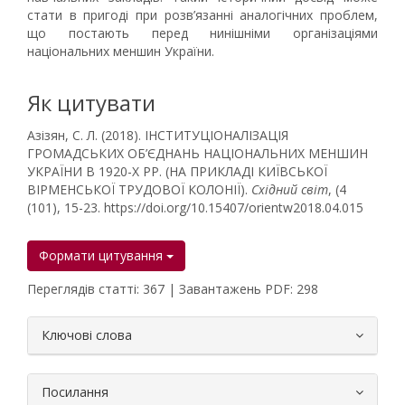
стати в пригоді при розв’язанні аналогічних проблем,
що постають перед нинішніми організаціями
національних меншин України.
Як цитувати
Азізян, С. Л. (2018). ІНСТИТУЦІОНАЛІЗАЦІЯ
ГРОМАДСЬКИХ ОБ’ЄДНАНЬ НАЦІОНАЛЬНИХ МЕНШИН
УКРАЇНИ В 1920-Х РР. (НА ПРИКЛАДІ КИЇВСЬКОЇ
ВІРМЕНСЬКОЇ ТРУДОВОЇ КОЛОНІЇ).
Східний світ
, (4
(101), 15-23. https://doi.org/10.15407/orientw2018.04.015
Формати цитування
Переглядів статті: 367 | Завантажень PDF: 298
##plugins.themes.bootstrap3.article.
Ключові слова
Посилання