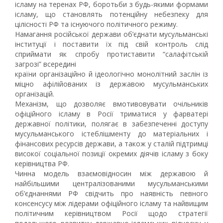
ісламу на теренах РФ, боротьби з будь-якими формами
ісламу, що становлять потенційну небезпеку для
цілісності РФ та існуючого політичного режиму.
Намагання російської держави об’єднати мусульманські
інституції і поставити їх під свій контроль слід
сприймати як спробу протиставити “салафітській
загрозі” всередині
країни організаційно й ідеологічно монолітний заслін із
міцно афілійованих із державою мусульманських
організацій.
Механізм, що дозволяє вмотивовувати очільників
офіційного ісламу в Росії триматися у фарватері
державної політики, полягає в забезпеченні доступу
мусульманського істеблішменту до матеріальних і
фінансових ресурсів держави, а також у сталій підтримці
високої соціальної позиції окремих діячів ісламу з боку
керівництва РФ.
Чинна модель взаємовідносин між державою й
найбільшими централізованими мусульманськими
об’єднаннями РФ свідчить про наявність певного
консенсусу між лідерами офіційного ісламу та найвищим
політичним керівництвом Росії щодо стратегії