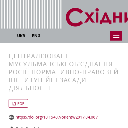
UKR
ENG
ЦЕНТРАЛІЗОВАНІ
МУСУЛЬМАНСЬКІ ОБ’ЄДНАННЯ
РОСІЇ: НОРМАТИВНО-ПРАВОВІ Й
ІНСТИТУЦІЙНІ ЗАСАДИ
ДІЯЛЬНОСТІ
##plugins.themes.bootstrap3.articl
##plugins.themes.bootstrap3.article
PDF
https://doi.org/10.15407/orientw2017.04.067