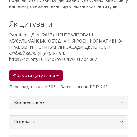
подальшого розвитку державно-ісламських відносин у
напрямку одержавлення мусульманських інституцій.
Як цитувати
Радівілов, Д. А. (2017). ЦЕНТРАЛІЗОВАНІ
МУСУЛЬМАНСЬКІ ОБ’ЄДНАННЯ РОСІЇ: НОРМАТИВНО-
ПРАВОВІ Й ІНСТИТУЦІЙНІ ЗАСАДИ ДІЯЛЬНОСТІ.
Східний світ
, (4 (97), 67-84.
https://doi.org/10.15407/orientw2017.04.067
Формати цитування
Переглядів статті: 505 | Завантажень PDF: 242
##plugins.themes.bootstrap3.article.
Ключові слова
Посилання