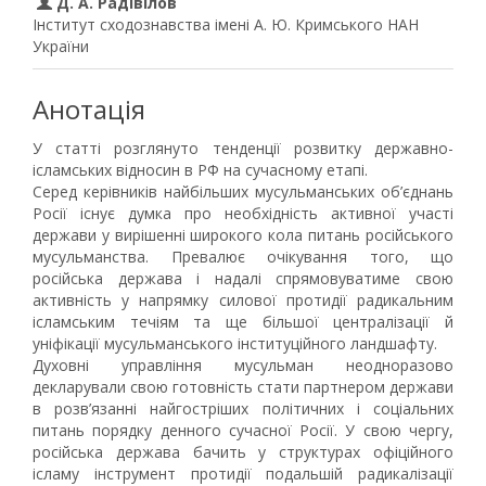
Д. А. Радівілов
Інститут сходознавства імені А. Ю. Кримського НАН
України
Анотація
У статті розглянуто тенденції розвитку державно-
ісламських відносин в РФ на сучасному етапі.
Серед керівників найбільших мусульманських об’єднань
Росії існує думка про необхідність активної участі
держави у вирішенні широкого кола питань російського
мусульманства. Превалює очікування того, що
російська держава і надалі спрямовуватиме свою
активність у напрямку силової протидії радикальним
ісламським течіям та ще більшої централізації й
уніфікації мусульманського інституційного ландшафту.
Духовні управління мусульман неодноразово
декларували свою готовність стати партнером держави
в розв’язанні найгостріших політичних і соціальних
питань порядку денного сучасної Росії. У свою чергу,
російська держава бачить у структурах офіційного
ісламу інструмент протидії подальшій радикалізації