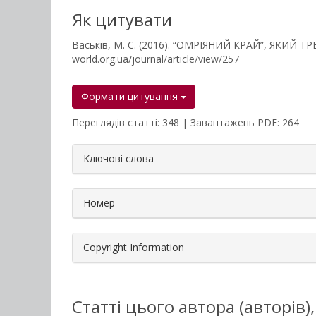
Як цитувати
Васьків, М. С. (2016). “ОМРІЯНИЙ КРАЙ”, ЯКИ
world.org.ua/journal/article/view/257
Формати цитування
Переглядів статті: 348 | Завантажень PDF: 264
##plugins.themes.bootstrap3.a
Ключові слова
Номер
Copyright Information
Статті цього автора (авторів)