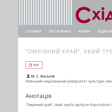
ГОЛОВНА
ПРО ЖУРНАЛ
АРХІВИ
РЕДКОЛЕ
“ОМРІЯНИЙ КРАЙ”, ЯКИЙ Т
##plugins.themes.bootstrap3.
##plugins.themes.bootstrap3.a
PDF
М. С. Васьків
Київський національний університет культури і м
Анотація
“Омріяний край”, який треба здобути боротьбою і