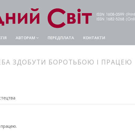
ГІЯ
АВТОРАМ
ПЕРЕДПЛАТА
КОНТАКТИ
РЕБА ЗДОБУТИ БОРОТЬБОЮ І ПРАЦЕЮ
article.main##
rticle.sidebar##
истецтва
 працею.