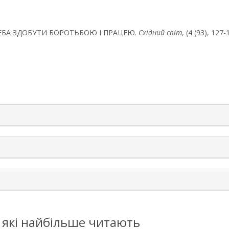
Й ТРЕБА ЗДОБУТИ БОРОТЬБОЮ І ПРАЦЕЮ.
Східний світ
, (4 (93), 127-
rticle.details##
, які найбільше читають