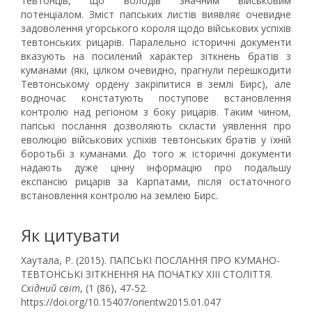
тевтонців, що володів значним військовим
потенціалом. Зміст папських листів виявляє очевидне
задоволення угорського короля щодо військових успіхів
тевтонських рицарів. Паралельно історичні документи
вказують на посилений характер зіткнень братів з
куманами (які, цілком очевидно, прагнули перешкодити
Тевтонському ордену закріпитися в землі Бирс), але
водночас констатують поступове встановлення
контролю над регіоном з боку рицарів. Таким чином,
папські послання дозволяють скласти уявлення про
еволюцію військових успіхів тевтонських братів у їхній
боротьбі з куманами. До того ж історичні документи
надають дуже цінну інформацію про подальшу
експансію рицарів за Карпатами, після остаточного
встановлення контролю на землею Бирс.
Як цитувати
Хаутала, Р. (2015). ПАПСЬКІ ПОСЛАННЯ ПРО КУМАНО-
ТЕВТОНСЬКІ ЗІТКНЕННЯ НА ПОЧАТКУ XІІІ СТОЛІТТЯ.
Східний світ
, (1 (86), 47-52.
https://doi.org/10.15407/orientw2015.01.047