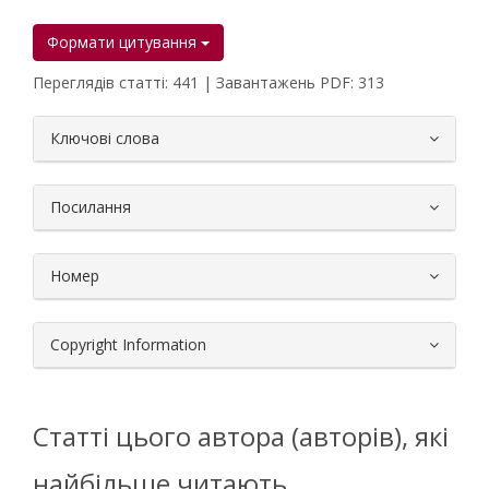
Формати цитування
Переглядів статті: 441 | Завантажень PDF: 313
##plugins.themes.bootstrap3.article.
Ключові слова
Посилання
Номер
Copyright Information
Статті цього автора (авторів), які
найбільше читають