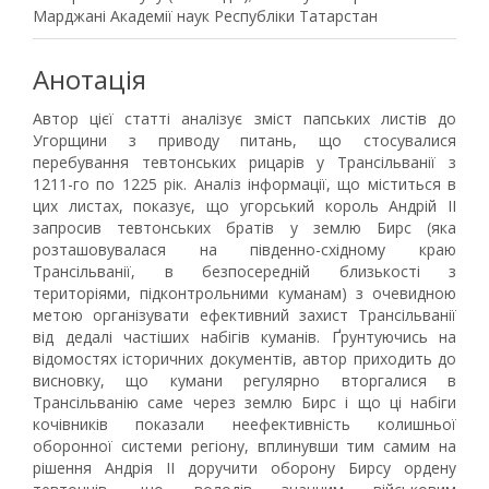
Марджані Академії наук Республіки Татарстан
Анотація
Автор цієї статті аналізує зміст папських листів до
Угорщини з приводу питань, що стосувалися
перебування тевтонських рицарів у Трансільванії з
1211-го по 1225 рік. Аналіз інформації, що міститься в
цих листах, показує, що угорський король Андрій II
запросив тевтонських братів у землю Бирс (яка
розташовувалася на південно-східному краю
Трансільванії, в безпосередній близькості з
територіями, підконтрольними куманам) з очевидною
метою організувати ефективний захист Трансільванії
від дедалі частіших набігів куманів. Ґрунтуючись на
відомостях історичних документів, автор приходить до
висновку, що кумани регулярно вторгалися в
Трансільванію саме через землю Бирс і що ці набіги
кочівників показали неефективність колишньої
оборонної системи регіону, вплинувши тим самим на
рішення Андрія II доручити оборону Бирсу ордену