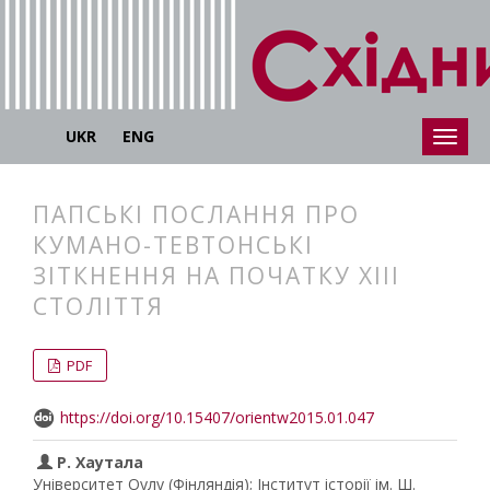
UKR
ENG
ПАПСЬКІ ПОСЛАННЯ ПРО
КУМАНО-ТЕВТОНСЬКІ
ЗІТКНЕННЯ НА ПОЧАТКУ XІІІ
СТОЛІТТЯ
##plugins.themes.bootstrap3.articl
##plugins.themes.bootstrap3.article
PDF
https://doi.org/10.15407/orientw2015.01.047
Р. Хаутала
Університет Оулу (Фінляндія); Інститут історії ім. Ш.