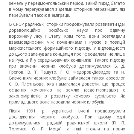
земель у передмонгольський період. Такий підхід багато
в чому перегукувався з ідеями істориків-“євразійців”, які
перебували також в еміграції.
В СРСР радянські історики продовжували розвивати ідеї
дореволюційної російської науки про одвічну
ворожнечу Лісу і Степу. Крім того, вони розглядали
взаємовідносини між кочівниками і Руссю з позицій
марксистського формаційного підходу. У відповідності
до цього запанувала концепція про “феодалізм” не лише
на Русі, а й у середньовічних кочівників. Такого підходу
при вивченні чорних клобуків дотримувалися Б. Д.
Греков, В. Т. Пашуто, Г. О. Федоров-Давидов та ін.
Вивченням чорних клобуків займалася також археолог
С. О. Плетньова, яка намагалася довести, що процес
осідання кочівників на землю (седентаризація) є
закономірністю в розвитку кочових суспільств. Як
приклад цього вона наводила чорних клобуків.
Після 1991 р. українські вчені продовжували
дослідження чорних клобуків. При цьому одні
дотримувалися традицій радянської школи (П. П.
Толочко, О. П. Моця), а інші стояли на нових