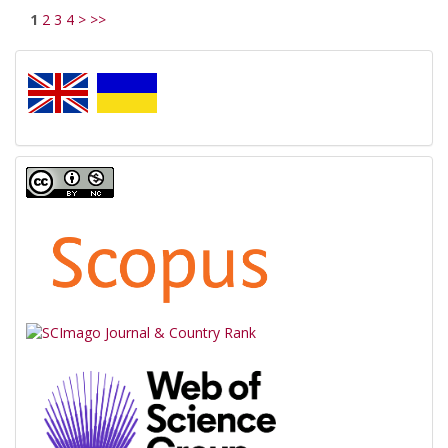
1
2
3
4
>
>>