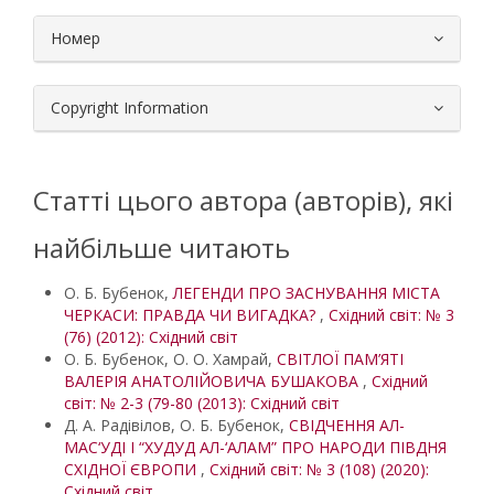
Номер
Copyright Information
Статті цього автора (авторів), які
найбільше читають
О. Б. Бубенок,
ЛЕГЕНДИ ПРО ЗАСНУВАННЯ МІСТА
ЧЕРКАСИ: ПРАВДА ЧИ ВИГАДКА?
,
Східний світ: № 3
(76) (2012): Східний світ
О. Б. Бубенок, О. О. Хамрай,
СВІТЛОЇ ПАМ’ЯТІ
ВАЛЕРІЯ АНАТОЛІЙОВИЧА БУШАКОВА
,
Східний
світ: № 2-3 (79-80 (2013): Східний світ
Д. А. Радівілов, О. Б. Бубенок,
СВІДЧЕННЯ АЛ-
МАС‘УДІ І “ХУДУД АЛ-‘АЛАМ” ПРО НАРОДИ ПІВДНЯ
СХІДНОЇ ЄВРОПИ
,
Східний світ: № 3 (108) (2020):
Східний світ