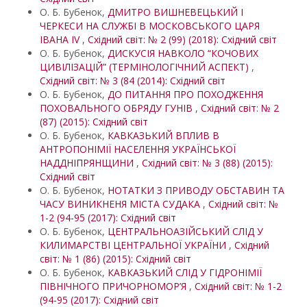
О. Б. Бубенок,
ДМИТРО ВИШНЕВЕЦЬКИЙ І
ЧЕРКЕСИ НА СЛУЖБІ В МОСКОВСЬКОГО ЦАРЯ
ІВАНА IV
,
Східний світ: № 2 (99) (2018): Східний світ
О. Б. Бубенок,
ДИСКУСІЯ НАВКОЛО “КОЧОВИХ
ЦИВІЛІЗАЦІЙ” (ТЕРМІНОЛОГІЧНИЙ АСПЕКТ)
,
Східний світ: № 3 (84 (2014): Східний світ
О. Б. Бубенок,
ДО ПИТАННЯ ПРО ПОХОДЖЕННЯ
ПОХОВАЛЬНОГО ОБРЯДУ ГУНІВ
,
Східний світ: № 2
(87) (2015): Східний світ
О. Б. Бубенок,
КАВКАЗЬКИЙ ВПЛИВ В
АНТРОПОНІМІЇ НАСЕЛЕННЯ УКРАЇНСЬКОЇ
НАДДНІПРЯНЩИНИ
,
Східний світ: № 3 (88) (2015):
Східний світ
О. Б. Бубенок,
НОТАТКИ З ПРИВОДУ ОБСТАВИН ТА
ЧАСУ ВИНИКНЕНЯ МІСТА СУДАКА
,
Східний світ: №
1-2 (94-95 (2017): Східний світ
О. Б. Бубенок,
ЦЕНТРАЛЬНОАЗІЙСЬКИЙ СЛІД У
КИЛИМАРСТВІ ЦЕНТРАЛЬНОЇ УКРАЇНИ
,
Східний
світ: № 1 (86) (2015): Східний світ
О. Б. Бубенок,
КАВКАЗЬКИЙ СЛІД У ГІДРОНІМІЇ
ПІВНІЧНОГО ПРИЧОРНОМОР’Я
,
Східний світ: № 1-2
(94-95 (2017): Східний світ