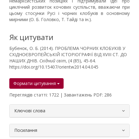
немарксистських позиціях і підтримували ідеї про
циклічний розвиток кочових суспільств, вважаючи при
цьому стосунки Русі і чорних клобуків в основному
мирними (О. Б. Головко, Т. Тайді та ін.).
Як цитувати
Бубенок, О. Б. (2014). ПРОБЛЕМА ЧОРНИХ КЛОБУКІВ У
СХІДНОЄВРОПЕЙСЬКІЙ ІСТОРІОГРАФІЇ ВІД XVIII СТ. ДО
НАШИХ ДНІВ.
Східний світ
, (4 (85), 45-64.
https://doi.org/10.15407/orientw2014.04.045
Формати цитування
Переглядів статті: 1722 | Завантажень PDF: 286
##plugins.themes.bootstrap3.article.
Ключові слова
Посилання