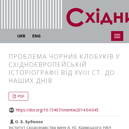
UKR
ENG
ПРОБЛЕМА ЧОРНИХ КЛОБУКІВ У
СХІДНОЄВРОПЕЙСЬКІЙ
ІСТОРІОГРАФІЇ ВІД XVIII СТ. ДО
НАШИХ ДНІВ
##plugins.themes.bootstrap3.articl
##plugins.themes.bootstrap3.article
PDF
https://doi.org/10.15407/orientw2014.04.045
О. Б. Бубенок
Інститут сходознавства імені А. Ю. Кримського НАН