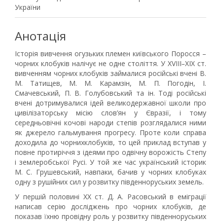
України
Анотація
Історія вивчення огузьких племен київського Поросся –
чорних клобуків налічує не одне століття. У XVIII
–
XIX ст.
вивченням чорних клобуків займалися російські вчені В.
М. Татищев, М. М. Карамзін, М. П. Погодін, І.
Смачевський, П. В. Голубовський та ін. Тоді російські
вчені дотримувалися ідей великодержавної школи про
цивілізаторську місію слов’ян у Євразії, і тому
середньовічні кочові народи степів розглядалися ними
як джерело гальмування прогресу. Проте коли справа
доходила до чорнихклобуків, то цей приклад вступав у
повне протиріччя з ідеями про одвічну ворожість Степу
і землеробської Русі. У той же час український історик
М. С. Грушевський, навпаки, бачив у чорних клобуках
одну з рушійних сил у розвитку південноруських земель.
У першій половині ХХ ст. Д. А. Расовський в еміграції
написав серію досліджень про чорних клобуків, де
показав їхню провідну роль у розвитку південноруських