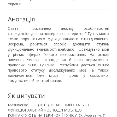
України
Анотація
Стаття присвячена аналізу особливостей
співфункціонування поширених на території Тунісу мов з
точки зору їхнього функціонального співвідношення.
Зокрема, робиться спроба дослідити ступінь
функціональної значимості арабської і французької мов
у різних сферах їхнього ‎використання. На основі
вивчення чинних законодавчих й інших нормативно-
правових актів Туніської Республіки дається оцінка
правового статусу досліджуваних мов, а також
визначається їхнє місце і роль у соціально-
комунікативній системі країни.
Як цитувати
Мазніченко, О. І. (2013). ПРАВОВИЙ СТАТУС І
ФУНКЦІОНАЛЬНИЙ РОЗПОДІЛ МОВ, ЩО
КОНТАКТУЮТЬ НА ТЕРИТОРІЇ ТУНІСУ.
Східний світ
, (1