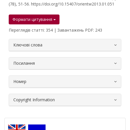
(78), 51-56. https://doi.org/10.15407/orientw2013.01.051
Формати цитування
Переглядів статті: 354 | Завантажень PDF: 243
##plugins.themes.bootstrap3.article.
Ключові слова
Посилання
Номер
Copyright Information