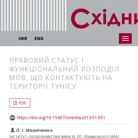
UKR
ENG
ПРАВОВИЙ СТАТУС І
ФУНКЦІОНАЛЬНИЙ РОЗПОДІЛ
МОВ, ЩО КОНТАКТУЮТЬ НА
ТЕРИТОРІЇ ТУНІСУ
##plugins.themes.bootstrap3.articl
##plugins.themes.bootstrap3.article
PDF
https://doi.org/10.15407/orientw2013.01.051
О. І. Мазніченко
Інститут сходознавства імені А. Ю. Кримського НАН