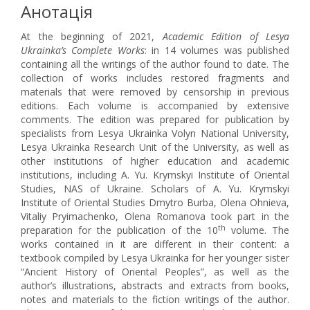
Анотація
At the beginning of 2021,
Academic Edition of Lesya
Ukrainka’s Complete Works
: in 14 volumes was published
containing all the writings of the author found to date. The
collection of works includes restored fragments and
materials that were removed by censorship in previous
editions. Each volume is accompanied by extensive
comments. The edition was prepared for publication by
specialists from Lesya Ukrainka Volyn National University,
Lesya Ukrainka Research Unit of the University, as well as
other institutions of higher education and academic
institutions, including A. Yu. Krymskyi Institute of Oriental
Studies, NAS of Ukraine. Scholars of A. Yu. Krymskyi
Institute of Oriental Studies Dmytro Burba, Olena Ohnieva,
Vitaliy Pryimachenko, Olena Romanova took part in the
th
preparation for the publication of the 10
volume. The
works contained in it are different in their content: a
textbook compiled by Lesya Ukrainka for her younger sister
“Ancient History of Oriental Peoples”, as well as the
author’s illustrations, abstracts and extracts from books,
notes and materials to the fiction writings of the author.