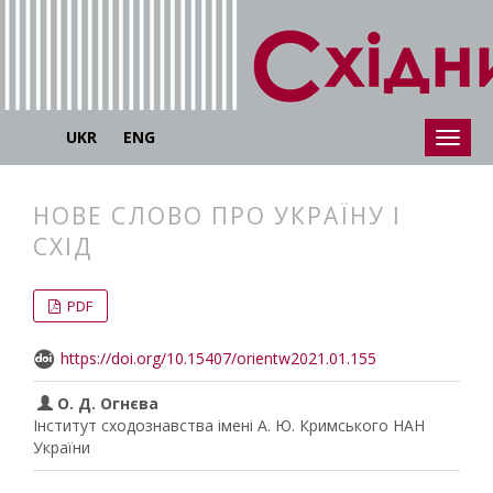
UKR
ENG
НОВЕ СЛОВО ПРО УКРАЇНУ І
СХІД
##plugins.themes.bootstrap3.articl
##plugins.themes.bootstrap3.article
PDF
https://doi.org/10.15407/orientw2021.01.155
О. Д. Огнєва
Інститут сходознавства імені А. Ю. Кримського НАН
України