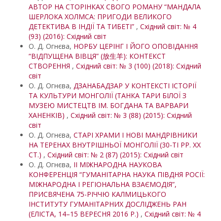
АВТОР НА СТОРІНКАХ СВОГО РОМАНУ “МАНДАЛА
ШЕРЛОКА ХОЛМСА: ПРИГОДИ ВЕЛИКОГО
ДЕТЕКТИВА В ІНДІЇ ТА ТИБЕТІ”
,
Східний світ: № 4
(93) (2016): Східний світ
О. Д. Огнєва,
НОРБУ ЦЕРІНГ І ЙОГО ОПОВІДАННЯ
“ВІДПУЩЕНА ВІВЦЯ” (放生羊): КОНТЕКСТ
СТВОРЕННЯ
,
Східний світ: № 3 (100) (2018): Східний
світ
О. Д. Огнєва,
ДЗАНАБАДЗАР У КОНТЕКСТІ ІСТОРІЇ
ТА КУЛЬТУРИ МОНГОЛІЇ (ТАНКА ТАРИ БІЛОЇ З
МУЗЕЮ МИСТЕЦТВ ІМ. БОГДАНА ТА ВАРВАРИ
ХАНЕНКІВ)
,
Східний світ: № 3 (88) (2015): Східний
світ
О. Д. Огнєва,
СТАРІ ХРАМИ І НОВІ МАНДРІВНИКИ
НА ТЕРЕНАХ ВНУТРІШНЬОЇ МОНГОЛІЇ (30-ТІ РР. ХХ
СТ.)
,
Східний світ: № 2 (87) (2015): Східний світ
О. Д. Огнєва,
II МІЖНАРОДНА НАУКОВА
КОНФЕРЕНЦІЯ “ГУМАНІТАРНА НАУКА ПІВДНЯ РОСІЇ:
МІЖНАРОДНА І РЕГІОНАЛЬНА ВЗАЄМОДІЯ”,
ПРИСВЯЧЕНА 75-РІЧЧЮ КАЛМИЦЬКОГО
ІНСТИТУТУ ГУМАНІТАРНИХ ДОСЛІДЖЕНЬ РАН
(ЕЛІСТА, 14–15 ВЕРЕСНЯ 2016 Р.)
,
Східний світ: № 4