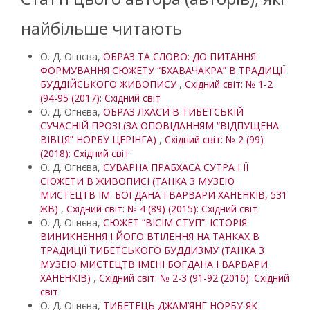
найбільше читають
О. Д. Огнєва,
ОБРАЗ ТА СЛОВО: ДО ПИТАННЯ
ФОРМУВАННЯ СЮЖЕТУ “БХАВАЧАКРА” В ТРАДИЦІЇ
БУДДІЙСЬКОГО ЖИВОПИСУ
,
Східний світ: № 1-2
(94-95 (2017): Східний світ
О. Д. Огнєва,
ОБРАЗ ЛХАСИ В ТИБЕТСЬКІЙ
СУЧАСНІЙ ПРОЗІ (ЗА ОПОВІДАННЯМ “ВІДПУЩЕНА
ВІВЦЯ” НОРБУ ЦЕРІНГА)
,
Східний світ: № 2 (99)
(2018): Східний світ
О. Д. Огнєва,
СУВАРНА ПРАБХАСА СУТРА І ЇЇ
СЮЖЕТИ В ЖИВОПИСІ (ТАНКА З МУЗЕЮ
МИСТЕЦТВ ІМ. БОГДАНА І ВАРВАРИ ХАНЕНКІВ, 531
ЖВ)
,
Східний світ: № 4 (89) (2015): Східний світ
О. Д. Огнєва,
СЮЖЕТ “ВІСІМ СТУП”: ІСТОРІЯ
ВИНИКНЕННЯ І ЙОГО ВТІЛЕННЯ НА ТАНКАХ В
ТРАДИЦІЇ ТИБЕТСЬКОГО БУДДИЗМУ (ТАНКА З
МУЗЕЮ МИСТЕЦТВ ІМЕНІ БОГДАНА І ВАРВАРИ
ХАНЕНКІВ)
,
Східний світ: № 2-3 (91-92 (2016): Східний
світ
О. Д. Огнєва,
ТИБЕТЕЦЬ ДЖАМ’ЯНГ НОРБУ ЯК