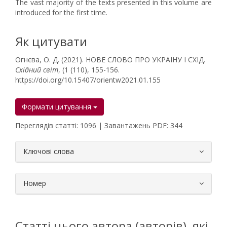
The vast majority of the texts presented in this volume are
introduced for the first time.
Як цитувати
Огнєва, О. Д. (2021). НОВЕ СЛОВО ПРО УКРАЇНУ І СХІД.
Східний світ
, (1 (110), 155-156.
https://doi.org/10.15407/orientw2021.01.155
Формати цитування
Переглядів статті: 1096 | Завантажень PDF: 344
##plugins.themes.bootstrap3.article.
Ключові слова
Номер
Статті цього автора (авторів), які