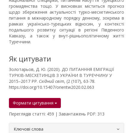
національної специфіки, питанням набуття турецького
громадянства тощо. У висновках міститься прогноз
щодо збереження актуальності турко-месхетинського
питання в міжнародному порядку денному, зокрема в
рамках українсько-турецьких відносин, у контексті
подальшого розвитку ситуації в регіоні Південного
Кавказу, а також у внут-рішньополітичному житті
Туреччини.
Як цитувати
Золотарьов, Д. Ю. (2020). ДО ПИТАНННЯ ЕМІГРАЦІЇ
ТУРКІВ-МЕСХЕТИНЦІВ З УКРАЇНИ В ТУРЕЧЧИНУ У
2015–2017 РР.
Східний світ
, (2 (107), 63-78.
https://doi.org/10.15407/orientw2020.02.063
Формати цитування
Переглядів статті: 459 | Завантажень PDF: 313
##plugins.themes.bootstrap3.article.
Ключові слова