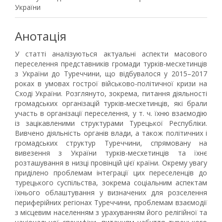
України
Анотація
У статті аналізуються актуальні аспекти масового
переселення представників громади турків-месхетинців
з України до Туреччини, що відбувалося у 2015–2017
роках в умовах гострої військово-політичної кризи на
Сході України. Розглянуто, зокрема, питання діяльності
громадських організацій турків-месхетинців, які брали
участь в організації переселення, у т. ч. їхню взаємодію
із зацікавленими структурами Турецької Республіки.
Вивчено діяльність органів влади, а також політичних і
громадських структур Туреччини, спрямовану на
вивезення з України турків-месхетинців та їхнє
розташування в низці провінцій цієї країни. Окрему увагу
приділено проблемам інтеграції цих переселенців до
турецького суспільства, зокрема соціальним аспектам
їхнього облаштування у визначених для розселення
периферійних регіонах Туреччини, проблемам взаємодії
з місцевим населенням з урахуванням його релігійної та