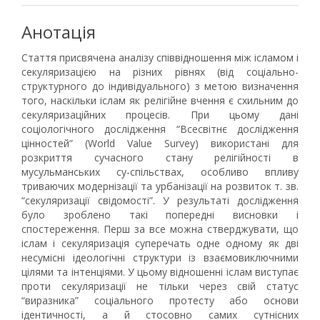
Анотація
Стаття присвячена аналізу співвідношення між ісламом і
секуляризацією на різних рівнях (від соціально-
структурного до індивідуального) з метою визначення
того, наскільки іслам як релігійне вчення є схильним до
секуляризаційних процесів. При цьому дані
соціологічного дослідження “Всесвітнє дослідження
цінностей” (World Value Survey) використані для
розкриття сучасного стану релігійності в
мусульманських су-спільствах, особливо впливу
триваючих модернізації та урбанізації на розвиток т. зв.
“секуляризації свідомості”. У результаті дослідження
було зроблено такі попередні висновки і
спостереження. Перш за все можна стверджувати, що
іслам і секуляризація суперечать одне одному як дві
несумісні ідеологічні структури із взаємовиключними
цілями та інтенціями. У цьому відношенні іслам виступає
проти секуляризації не тільки через свій статус
“виразника” соціального протесту або основи
ідентичності, а й стосовно самих сутнісних