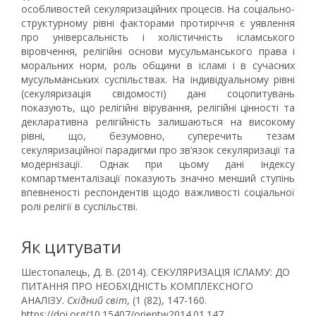
особливостей секуляризаційних процесів. На соціально-
структурному рівні факторами протиріччя є уявлення
про універсальність і холістичність ісламського
віровчення, релігійні основи мусульманського права і
моральних норм, роль общини в ісламі і в сучасних
мусульманських суспільствах. На індивідуальному рівні
(секуляризація свідомості) дані соцопитувань
показують, що релігійні вірування, релігійні цінності та
декларативна релігійність залишаються на високому
рівні, що, безумовно, суперечить тезам
секуляризаційної парадигми про зв’язок секуляризації та
модернізації. Однак при цьому дані індексу
компартменталізації показують значно менший ступінь
впевненості респондентів щодо важливості соціальної
ролі релігії в суспільстві.
Як цитувати
Шестопалець, Д. В. (2014). СЕКУЛЯРИЗАЦІЯ ІСЛАМУ: ДО
ПИТАННЯ ПРО НЕОБХІДНІСТЬ КОМПЛЕКСНОГО
АНАЛІЗУ.
Східний світ
, (1 (82), 147-160.
https://doi.org/10.15407/orientw2014.01.147