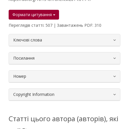
Формати цитування
Переглядів статті: 507 | Завантажень PDF: 310
##plugins.themes.bootstrap3.article.
Ключові слова
Посилання
Номер
Copyright Information
Статті цього автора (авторів), які