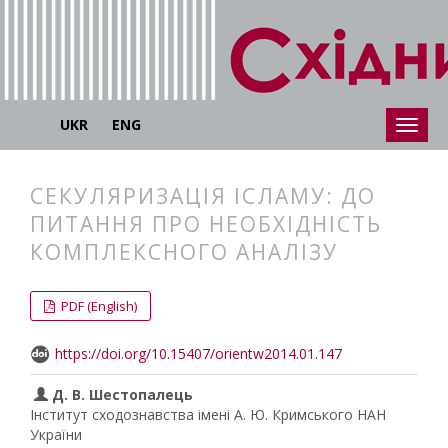
UKR
ENG
СЕКУЛЯРИЗАЦІЯ ІСЛАМУ: ДО
ПИТАННЯ ПРО НЕОБХІДНІСТЬ
КОМПЛЕКСНОГО АНАЛІЗУ
##plugins.themes.bootstrap3.articl
##plugins.themes.bootstrap3.article
PDF (English)
https://doi.org/10.15407/orientw2014.01.147
Д. В. Шестопалець
Інститут сходознавства імені А. Ю. Кримського НАН
України