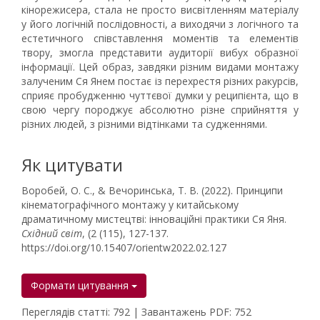
кінорежисера, стала не просто висвітленням матеріалу
у його логічній послідовності, а виходячи з логічного та
естетичного співставлення моментів та елементів
твору, змогла представити аудиторії вибух образної
інформації. Цей образ, завдяки різним видами монтажу
залученим Ся Янем постає із перехрестя різних ракурсів,
сприяє пробудженню чуттєвої думки у реципієнта, що в
свою чергу породжує абсолютно різне сприйняття у
різних людей, з різними відтінками та судженнями.
Як цитувати
Воробей, О. С., & Вечоринська, Т. В. (2022). Принципи
кінематографічного монтажу у китайському
драматичному мистецтві: інноваційні практики Ся Яня.
Східний світ
, (2 (115), 127-137.
https://doi.org/10.15407/orientw2022.02.127
Формати цитування
Переглядів статті: 792 | Завантажень PDF: 752