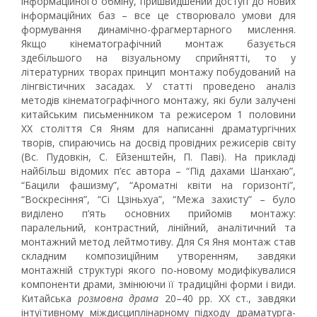
інформаційного обміну, пришвидшений доступ до нових
інформаційних баз – все це створювало умови для
формування динамічно-фрагмертарного мислення.
Якщо кінематографічний монтаж базується
здебільшого на візуальному сприйнятті, то у
літературних творах принцип монтажу побудований на
лінгвістичних засадах. У статті проведено аналіз
методів кінематографічного монтажу, які були залучені
китайським письменником та режисером 1 половини
ХХ століття Ся Яням для написанні драматургічних
творів, спираючись на досвід провідних режисерів світу
(Вс. Пудовкін, С. Ейзенштейн, П. Паві). На прикладі
найбільш відомих п’єс автора – “Під дахами Шанхаю”,
“Бацили фашизму”, “Ароматні квіти на горизонті”,
“Воскресіння”, “Сі Цзіньхуа”, “Межа захисту” – було
виділено п’ять основних прийомів монтажу:
паралельний, контрастний, лінійний, аналітичний та
монтажний метод лейтмотиву. Для Ся Яня монтаж став
складним композиційним утворенням, завдяки
монтажній структурі якого по-новому модифікувалися
компоненти драми, змінюючи її традиційні форми і види.
Китайська
розмовна драма
20–40 рр. ХХ ст., завдяки
інтуїтивному міждисциплінарному підходу драматурга-