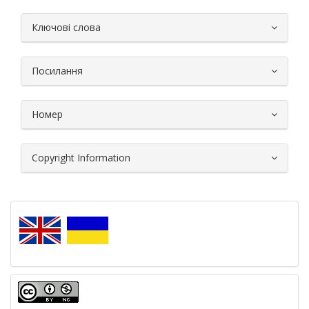
##plugins.themes.bootstrap3.article.
Ключові слова
Посилання
Номер
Copyright Information