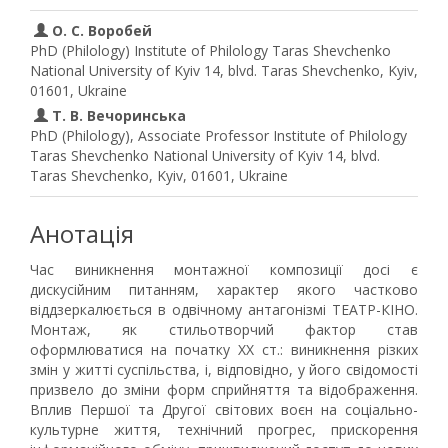
О. С. Воробей
PhD (Philology) Institute of Philology Taras Shevchenko
National University of Kyiv 14, blvd. Taras Shevchenko, Kyiv,
01601, Ukraine
Т. В. Вечоринська
PhD (Philology), Associate Professor Institute of Philology
Taras Shevchenko National University of Kyiv 14, blvd.
Taras Shevchenko, Kyiv, 01601, Ukraine
Анотація
Час виникнення монтажної композиції досі є
дискусійним питанням, характер якого частково
віддзеркалюється в одвічному антагонізмі ТЕАТР-КІНО.
Монтаж, як стильотворчий фактор став
оформлюватися на початку ХХ ст.: виникнення різких
змін у житті суспільства, і, відповідно, у його свідомості
призвело до зміни форм сприйняття та відображення.
Вплив Першої та Другої світових воєн на соціально-
культурне життя, технічний прогрес, прискорення