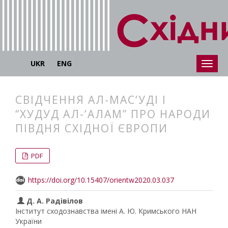
UKR
ENG
СВІДЧЕННЯ АЛ-МАС‘УДІ І
“ХУДУД АЛ-‘АЛАМ” ПРО НАРОДИ
ПІВДНЯ СХІДНОЇ ЄВРОПИ
##plugins.themes.bootstrap3.articl
##plugins.themes.bootstrap3.article
PDF
https://doi.org/10.15407/orientw2020.03.037
Д. А. Радівілов
Інститут сходознавства імені А. Ю. Кримського НАН
України