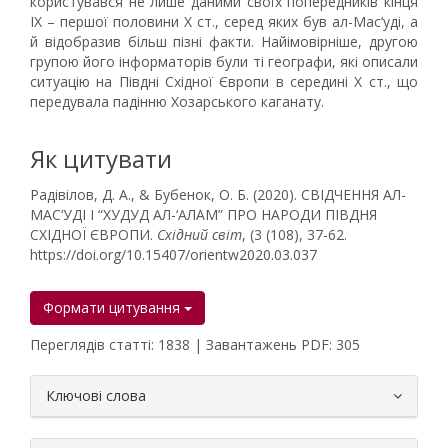
користувався не лише даними своїх попередників кінця
IX – першої половини X ст., серед яких був ал-Мас‘уді, а
й відобразив більш пізні факти. Найімовірніше, другою
групою його інформаторів були ті географи, які описали
ситуацію на Півдні Східної Європи в середині Х ст., що
передувала падінню Хозарського каганату.
Як цитувати
Радівілов, Д. А., & Бубенок, О. Б. (2020). СВІДЧЕННЯ АЛ-
МАС‘УДІ І “ХУДУД АЛ-‘АЛАМ” ПРО НАРОДИ ПІВДНЯ
СХІДНОЇ ЄВРОПИ.
Східний світ
, (3 (108), 37-62.
https://doi.org/10.15407/orientw2020.03.037
Формати цитування
Переглядів статті: 1838 | Завантажень PDF: 305
##plugins.themes.bootstrap3.article.
Ключові слова