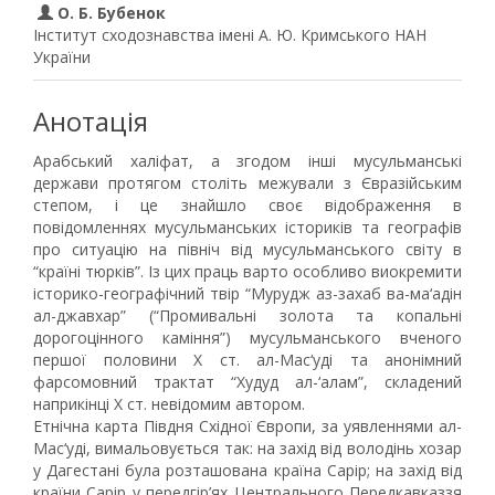
О. Б. Бубенок
Інститут сходознавства імені А. Ю. Кримського НАН
України
Анотація
Арабський халіфат, а згодом інші мусульманські
держави протягом століть межували з Євразійським
степом, і це знайшло своє відображення в
повідомленнях мусульманських істориків та географів
про ситуацію на північ від мусульманського світу в
“країні тюрків”. Із цих праць варто особливо виокремити
історико-географічний твір “Мурудж аз-захаб ва-ма‘адін
ал-джавхар” (“Промивальні золота та копальні
дорогоцінного каміння”) мусульманського вченого
першої половини Х ст. ал-Мас‘уді та анонімний
фарсомовний трактат “Худуд ал-‘алам”, складений
наприкінці X ст. невідомим автором.
Етнічна карта Півдня Східної Європи, за уявленнями ал-
Мас‘уді, вимальовується так: на захід від володінь хозар
у Дагестані була розташована країна Сарір; на захід від
країни Сарір у передгір’ях Центрального Передкавказзя