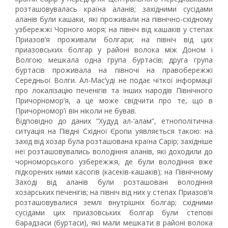
розташовувалась країна аланів; західними сусідами
аланів були кашаки, які проживали на північно-східному
узбережжі Чорного моря; на північ від кашаків у степах
Приазов’я проживали болгари; на північ від цих
приазовських болгар у районі волока між Доном і
Волгою мешкала одна група буртасів; друга група
буртасів проживала на півночі на правобережжі
Середньої Волги. Ал-Мас‘уді не подає чіткої інформації
про локалізацію печенігів та інших народів Північного
Причорномор’я, а це може свідчити про те, що в
Причорномор’ї він ніколи не бував.
Відповідно до даних “Худуд ал-‘алам”, етнополітична
ситуація на Півдні Східної Єропи уявляється такою: на
захід від хозар була розташована країна Сарір; західніше
неї розташовувались володіння аланів, які доходили до
чорноморського узбережжя, де були володіння вже
підкорених ними касогів (касеків-кашаків); на Північному
Заході від аланів були розташовані володіння
хозарських печенігів; на північ від них у степах Приазов’я
розташовувалися землі внутрішніх болгар; східними
сусідами цих приазовських болгар були степові
барадзаси (буртаси), які мали мешкати в районі волока