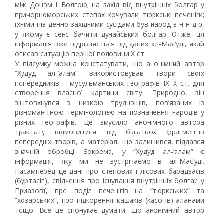
між Доном і Волгою; на захід від внутрішніх болгар у
причорноморських степах кочували тюркські печеніги;
їхніми пів-денно-західними сусідами був народ в-н-н-д-р,
у якому є сенс бачити дунайських болгар. Отже, ця
інформація вже відрізняється від даних ал-Мас‘уді, який
описав ситуацію першої половини Х ст.
У підсумку можна констатувати, що анонімний автор
“Худуд ал-‘алам” використовував твори своїх
попередників – мусульманських географів IX–X ст. для
створення власної картини світу. Природно, він
зіштовхнувся з низкою труднощів, пов’язаних із
різноманітною термінологією на позначення народів у
різних географів. Це змусило анонімного автора
трактату відмовитися від багатьох фрагментів
попередніх творів, а матеріал, що залишився, піддався
значній обробці. Зокрема, у “Худуд ал-‘алам” є
інформація, яку ми не зустрічаємо в ал-Мас‘уді.
Насамперед це дані про степових і лісових барадзасів
(буртасів), свідчення про існування внутрішніх болгар у
Приазов’ї, про поділ печенігів на “тюркських” та
“хозарських”, про підкорення кашаків (касогів) аланами
тощо. Все це спонукає думати, що анонімний автор