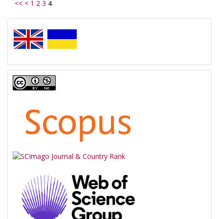
<<
<
1
2
3
4